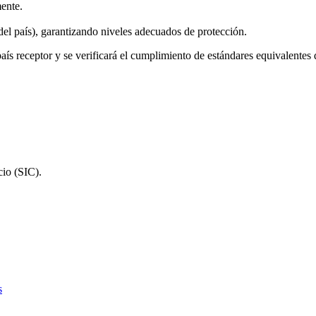
mente.
del país), garantizando niveles adecuados de protección.
l país receptor y se verificará el cumplimiento de estándares equivalentes
cio (SIC).
s